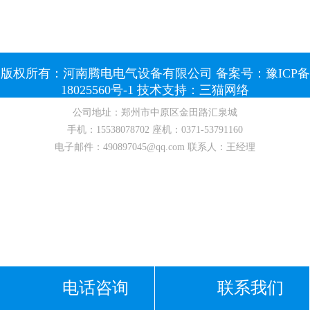
版权所有：河南腾电电气设备有限公司 备案号：
豫ICP备
18025560号-1
技术支持：
三猫网络
公司地址：郑州市中原区金田路汇泉城
手机：
15538078702
座机：
0371-53791160
电子邮件：
490897045@qq.com
联系人：王经理
电话咨询
联系我们