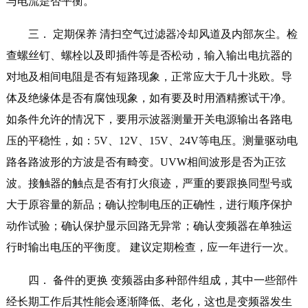
与电流是否平衡。
三． 定期保养 清扫空气过滤器冷却风道及内部灰尘。检
查螺丝钉、螺栓以及即插件等是否松动，输入输出电抗器的
对地及相间电阻是否有短路现象，正常应大于几十兆欧。导
体及绝缘体是否有腐蚀现象，如有要及时用酒精擦试干净。
如条件允许的情况下，要用示波器测量开关电源输出各路电
压的平稳性，如：5V、12V、15V、24V等电压。测量驱动电
路各路波形的方波是否有畸变。UVW相间波形是否为正弦
波。接触器的触点是否有打火痕迹，严重的要跟换同型号或
大于原容量的新品；确认控制电压的正确性，进行顺序保护
动作试验；确认保护显示回路无异常；确认变频器在单独运
行时输出电压的平衡度。 建议定期检查，应一年进行一次。
四． 备件的更换 变频器由多种部件组成，其中一些部件
经长期工作后其性能会逐渐降低、老化，这也是变频器发生