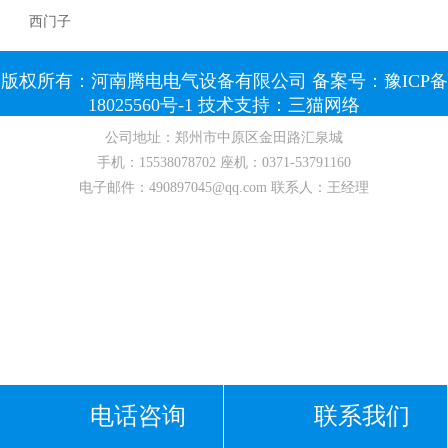
西门子
版权所有：河南腾电电气设备有限公司 备案号：
豫ICP备
18025560号-1
技术支持：
三猫网络
公司地址：郑州市中原区金田路汇泉城
手机：
15538078702
座机：
0371-53791160
电子邮件：
490897045@qq.com
联系人：王经理
电话咨询
联系我们